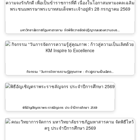
มหาวิทยาลัยราชภัฏมหาสารคาม จัดพิธีถวายสัตย์ปฏิญาณแสดงความจงร...
กิจกรรม “วันการจัดการความรู้สู่คุณภาพ : ก้าวสู่ความเป็นเลิศด...
พิธีอัญเชิญตราพระราชลัญจกร ประจำปีการศึกษา 2569